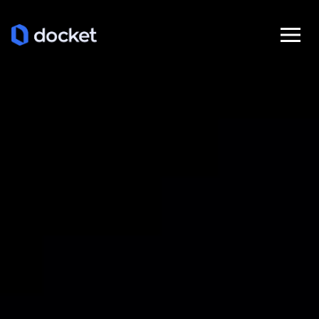
Docket
Ab