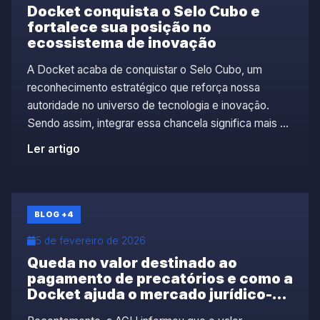
Docket conquista o Selo Cubo e
fortalece sua posição no
ecossistema de inovação
A Docket acaba de conquistar o Selo Cubo, um
reconhecimento estratégico que reforça nossa
autoridade no universo de tecnologia e inovação.
Sendo assim, integrar essa chancela significa mais do
que um selo no site, é uma validação de mercado que
Ler artigo
sinaliza confiança, tração e capacidade de gerar
impacto em um ecossistema altamente competitivo.
O Selo […]
BLOG
+4
5 de fevereiro de 2026
Queda no valor destinado ao
pagamento de precatórios e como a
Docket ajuda o mercado jurídico-
financeiro