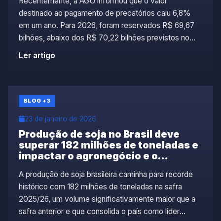
Recentemente, a AGU informou que o valor
destinado ao pagamento de precatórios caiu 6,8%
em um ano. Para 2026, foram reservados R$ 69,67
bilhões, abaixo dos R$ 70,22 bilhões previstos no
ano anterior. Essa queda no valor destinado ao
Ler artigo
pagamento de precatórios reflete a necessidade de
equilibrar as contas públicas. Além disso, coloca em
destaque […]
BLOG
+3
23 de janeiro de 2026
Produção de soja no Brasil deve
superar 182 milhões de toneladas e
impactar o agronegócio e o
mercado global
A produção de soja brasileira caminha para recorde
histórico com 182 milhões de toneladas na safra
2025/26, um volume significativamente maior que a
safra anterior e que consolida o país como líder