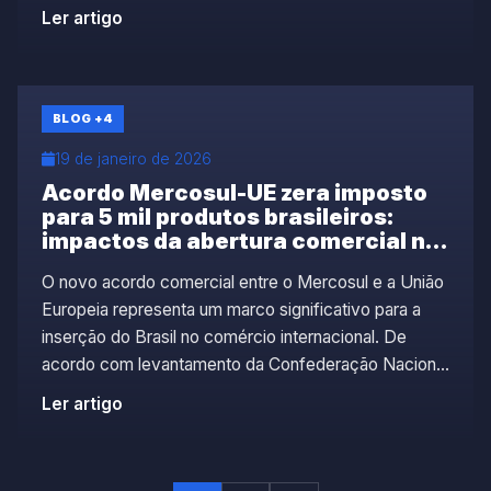
mundial na produção da oleaginosa. A estimativa foi
Ler artigo
divulgada por consultorias do setor e confirma um
cenário agrícola extremamente favorável no Brasil.
Esse […]
BLOG
+4
19 de janeiro de 2026
Acordo Mercosul-UE zera imposto
para 5 mil produtos brasileiros:
impactos da abertura comercial no
Brasil
O novo acordo comercial entre o Mercosul e a União
Europeia representa um marco significativo para a
inserção do Brasil no comércio internacional. De
acordo com levantamento da Confederação Nacional
da Indústria (CNI), mais de cinco mil produtos
Ler artigo
brasileiros terão imposto de importação zerado na
União Europeia. Esse texto busca analisar os
impactos que o […]