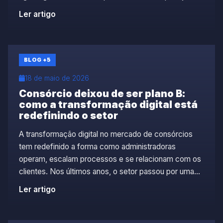
cresce, garantir um processo de registro ágil, seguro
Ler artigo
e em conformidade torna-se cada vez mais
importante. Além disso, reduzir riscos e acelerar a
formalização das garantias […]
BLOG
+5
18 de maio de 2026
Consórcio deixou de ser plano B:
como a transformação digital está
redefinindo o setor
A transformação digital no mercado de consórcios
tem redefinido a forma como administradoras
operam, escalam processos e se relacionam com os
clientes. Nos últimos anos, o setor passou por uma
mudança significativa e, consequentemente, deixou
Ler artigo
de ser visto apenas como uma alternativa ao crédito
tradicional. Hoje, o consórcio ocupa uma posição
estratégica no planejamento financeiro […]