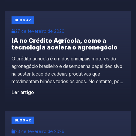
o Brasil surge como um mercado estratégico para o
desenvolvimento e a aplicação de inteligência […]
BLOG
+7
27 de fevereiro de 2026
IA no Crédito Agrícola, como a
tecnologia acelera o agronegócio
O crédito agrícola é um dos principais motores do
agronegócio brasileiro e desempenha papel decisivo
na sustentação de cadeias produtivas que
movimentam bilhões todos os anos. No entanto, por
trás da força do setor, existe uma engrenagem
Ler artigo
operacional complexa. Esse mecanismo é marcado
por alto volume de documentos, múltiplos
interlocutores, exigências cartorárias e processos
que […]
BLOG
+2
23 de fevereiro de 2026