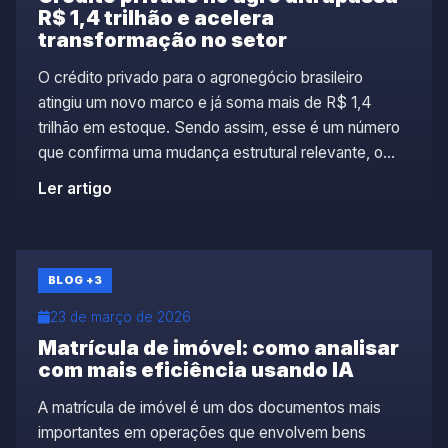
R$ 1,4 trilhão e acelera
transformação no setor
O crédito privado para o agronegócio brasileiro
atingiu um novo marco e já soma mais de R$ 1,4
trilhão em estoque. Sendo assim, esse é um número
que confirma uma mudança estrutural relevante, o
setor está ampliando suas fontes de financiamento e
Ler artigo
se conectando de forma mais direta ao mercado de
capitais. Esse movimento não […]
BLOG
+3
23 de março de 2026
Matrícula de imóvel: como analisar
com mais eficiência usando IA
A matrícula de imóvel é um dos documentos mais
importantes em operações que envolvem bens