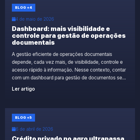
BLOG
+4
4 de maio de 2026
Dashboard: mais visibilidade e
controle para gestão de operações
documentais
A gestão eficiente de operações documentais
depende, cada vez mais, de visibilidade, controle e
acesso rápido à informação. Nesse contexto, contar
com um dashboard para gestão de documentos se
torna essencial para empresas que buscam mais
Ler artigo
eficiência, governança e inteligência operacional.
Pensando nisso, a Docket lança a nova versão do
seu Dashboard, uma funcionalidade que, […]
BLOG
+5
6 de abril de 2026
Crédito privado no agro ultrapassa