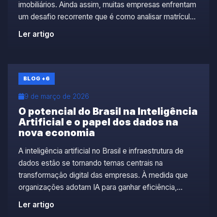
imobiliários. Ainda assim, muitas empresas enfrentam
um desafio recorrente que é como analisar matrícula
de imóvel com mais eficiência usando inteligência
Ler artigo
artificial tem se tornado uma necessidade real para
áreas que lidam com alto volume de análises e
precisam equilibrar […]
BLOG
+6
9 de março de 2026
O potencial do Brasil na Inteligência
Artificial e o papel dos dados na
nova economia
A inteligência artificial no Brasil e infraestrutura de
dados estão se tornando temas centrais na
transformação digital das empresas. À medida que
organizações adotam IA para ganhar eficiência,
cresce também a necessidade de dados
Ler artigo
estruturados, confiáveis e acessíveis. Nesse cenário,