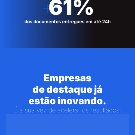
+
61
%
dos documentos entregues em até 24h
Empresas
de destaque já
estão inovando.
É
a
sua
vez
de
acelerar
os
resultados!