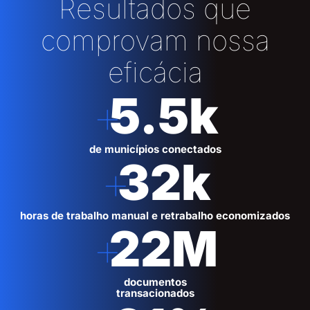
Resultados que
comprovam nossa
eficácia
+
5.5
k
de municípios conectados
+
32
k
horas de trabalho manual e retrabalho economizados
+
22
M
documentos
transacionados