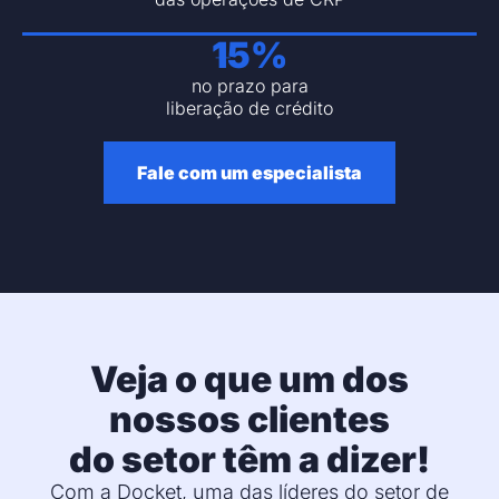
+
15
%
no prazo para
liberação de crédito
Fale com um especialista
Veja o que um dos
nossos clientes
do setor têm a dizer!
Com a Docket, uma das líderes do setor de