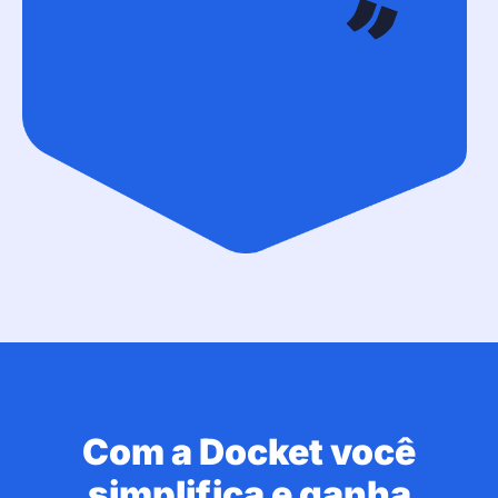
Com a
Docket
você
simplifica e ganha