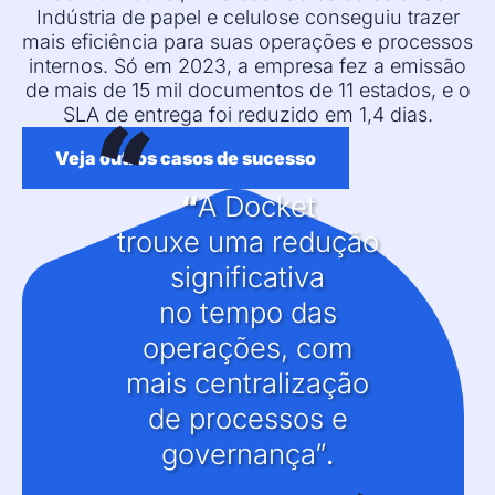
Indústria de papel e celulose conseguiu trazer
mais eficiência para suas operações e processos
internos. Só em 2023, a empresa fez a emissão
de mais de 15 mil documentos de 11 estados, e o
SLA de entrega foi reduzido em 1,4 dias.
Veja outros casos de sucesso
“
A Docket
trouxe uma redução
significativa
no tempo das
operações, com
mais centralização
de processos e
governança”
.