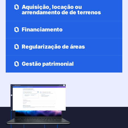
Aquisição, locação ou
arrendamento de de terrenos
Financiamento
Regularização de áreas
Gestão patrimonial